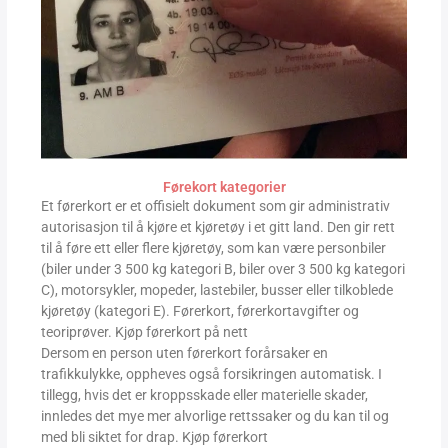
Førekort kategorier
Et førerkort er et offisielt dokument som gir administrativ
autorisasjon til å kjøre et kjøretøy i et gitt land. Den gir rett
til å føre ett eller flere kjøretøy, som kan være personbiler
(biler under 3 500 kg kategori B, biler over 3 500 kg kategori
C), motorsykler, mopeder, lastebiler, busser eller tilkoblede
kjøretøy (kategori E). Førerkort, førerkortavgifter og
teoriprøver. Kjøp førerkort på nett
Dersom en person uten førerkort forårsaker en
trafikkulykke, oppheves også forsikringen automatisk. I
tillegg, hvis det er kroppsskade eller materielle skader,
innledes det mye mer alvorlige rettssaker og du kan til og
med bli siktet for drap. Kjøp førerkort