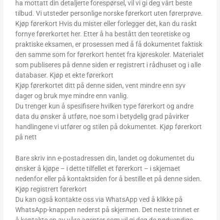
ha mottatt din detaljerte forespørsel, vil vi gi deg vårt beste
tilbud. Vi utsteder personlige norske førerkort uten førerprøve.
Kjøp førerkort Hvis du mister eller forlegger det, kan du raskt
fornye førerkortet her. Etter å ha bestått den teoretiske og
praktiske eksamen, er prosessen med å få dokumentet faktisk
den samme som for førerkort hentet fra kjøreskoler. Materialet
som publiseres på denne siden er registrert i rådhuset og i alle
databaser. Kjøp et ekte førerkort
Kjøp førerkortet ditt på denne siden, vent mindre enn syv
dager og bruk mye mindre enn vanlig.
Du trenger kun å spesifisere hvilken type førerkort og andre
data du ønsker å utføre, noe som i betydelig grad påvirker
handlingene vi utfører og stilen på dokumentet. Kjøp førerkort
på nett
Bare skriv inn e-postadressen din, landet og dokumentet du
ønsker å kjøpe – i dette tilfellet et førerkort – i skjemaet
nedenfor eller på kontaktsiden for å bestille et på denne siden.
Kjøp registrert førerkort
Du kan også kontakte oss via WhatsApp ved å klikke på
WhatsApp-knappen nederst på skjermen. Det neste trinnet er