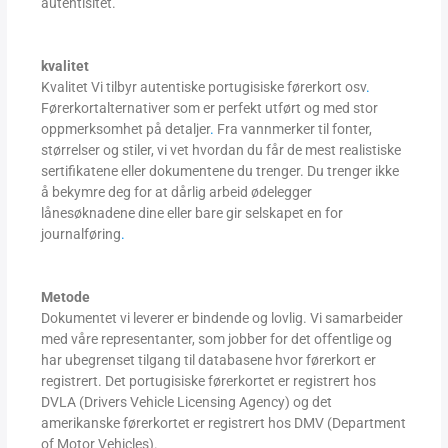
autentisitet.
kvalitet
Kvalitet Vi tilbyr autentiske portugisiske førerkort osv
.
Førerkortalternativer som er perfekt utført og med stor
oppmerksomhet på detaljer
.
Fra vannmerker til fonter,
størrelser og stiler, vi vet hvordan du får de mest realistiske
sertifikatene eller dokumentene du trenger. Du trenger ikke
å bekymre deg for at dårlig arbeid ødelegger
lånesøknadene dine eller bare gir selskapet en for
journalføring
.
Metode
Dokumentet vi leverer er bindende og lovlig. Vi samarbeider
med våre representanter, som jobber for det offentlige og
har ubegrenset tilgang til databasene hvor førerkort er
registrert. Det portugisiske førerkortet er registrert hos
DVLA (Drivers Vehicle Licensing Agency) og det
amerikanske førerkortet er registrert hos DMV (Department
of Motor Vehicles).