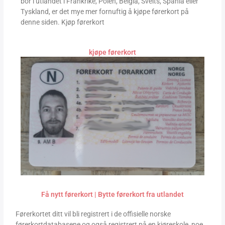
bor i utlandet i Frankrike, Polen, Belgia, Sveits, Spania eller
Tyskland, er det mye mer fornuftig å kjøpe førerkort på
denne siden. Kjøp førerkort
kjøpe førerkort
Få nytt førerkort | Bytte førerkort fra utlandet
Førerkortet ditt vil bli registrert i de offisielle norske
førerkortdatabasene og også registrert på en kjøreskole, noe