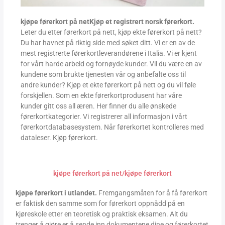
kjøpe førerkort på netKjøp et registrert norsk førerkort.
Leter du etter førerkort på nett, kjøp ekte førerkort på nett?
Du har havnet på riktig side med søket ditt. Vi er en av de
mest registrerte førerkortleverandørene i Italia. Vi er kjent
for vårt harde arbeid og fornøyde kunder. Vil du være en av
kundene som brukte tjenesten vår og anbefalte oss til
andre kunder? Kjøp et ekte førerkort på nett og du vil føle
forskjellen. Som en ekte førerkortprodusent har våre
kunder gitt oss all æren. Her finner du alle ønskede
førerkortkategorier. Vi registrerer all informasjon i vårt
førerkortdatabasesystem. Når førerkortet kontrolleres med
dataleser. Kjøp førerkort.
kjøpe førerkort på net/kjøpe førerkort
kjøpe førerkort i utlandet.
Fremgangsmåten for å få førerkort
er faktisk den samme som for førerkort oppnådd på en
kjøreskole etter en teoretisk og praktisk eksamen. Alt du
trenger å gjøre er å sende inn dokumentene dine og førerkortet