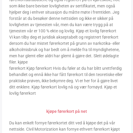
som ikke bare beviser lovligheten av sertifikatet, men også
hjelper deg i enhver situasjon du måtte møte i fremtiden. Jeg
forstår at du besøker denne nettsiden og ikke er sikker på
lovligheten av tjenesten vår, men du kan være trygg på at
tjenesten vår er 100 % ekte og lovlig. Kjøp et lovlig førerkort
Vi kan tilby deg et juridisk akseptabelt og registrert førerkort
dersom du har mistet førerkortet på grunn av narkotika- eller
alkoholmisbruk og har bedt om å melde fra til myndighetene,
men har glemt eller aldri har glemt å gjøre det. Slett ødelagte
filer. kjøpe
førerkort Kjøp førerkort Hvis du føler at du har blitt urettferdig
behandlet og ennå ikke har fått førerkort til den teoretiske eller
praktiske prøven, ikke bekymre deg. Vi er her for å gjøre livet
ditt enklere. Kjøp førerkort lovlig nå og vær fornøyd. Kjøp et
lovlig førerkort
kjøpe førerkort på net
Du kan enkelt fornye førerkortet ditt ved å kjøpe det på vår
nettside. Civil Motorization kan fornye ethvert førerkort kjøpt