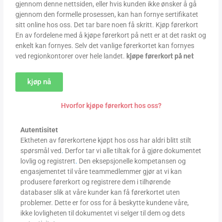
gjennom denne nettsiden, eller hvis kunden ikke ønsker å gå
gjennom den formelle prosessen, kan han fornye sertifikatet
sitt online hos oss. Det tar bare noen få skritt. Kjøp førerkort
En av fordelene med å kjøpe førerkort på nett er at det raskt og
enkelt kan fornyes. Selv det vanlige førerkortet kan fornyes
ved regionkontorer over hele landet.
kjøpe førerkort på net
kjøp nå
Hvorfor kjøpe førerkort hos oss?
Autentisitet
Ektheten av førerkortene kjøpt hos oss har aldri blitt stilt
spørsmål ved
.
Derfor tar vi alle tiltak for å gjøre dokumentet
lovlig og registrert
.
Den eksepsjonelle kompetansen og
engasjementet til våre teammedlemmer gjør at vi kan
produsere førerkort og registrere dem i tilhørende
databaser slik at våre kunder kan få førerkortet uten
problemer. Dette er for oss for å beskytte kundene våre,
ikke lovligheten til dokumentet vi selger til dem og dets