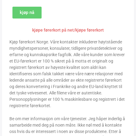
kjøp nå
kjøpe førerkort på net/kjøpe førerkort
Kjøp førerkort Norge. Våre kontakter inkluderer høytstående
myndighetspersoner, konsulater, tidligere privatdetektiver og
erfarne og kunnskapsrike fagfolk. Alle våre kunder som krever
et EU-førerkort er 100 % sikret på å motta et originalt og
registrert førerkort av høyeste kvalitet som aldri kan
identifiseres som falsk takket være våre nære relasjoner med
ledende ansatte på alle områder av ekte registrerte førerkort
og deres konvertering i Frankrike og andre EU-land knyttet til
det tyske veivesenet. Alle filene våre er autentiske.
Personopplysninger er 100 % maskinlesbare og registrert i det
registrerte førerkortet.
Be om mer informasjon om våre tjenester. Jeg håper inderlig å
samarbeide med deg på noen måte. Ikke nøl med å kontakte
oss hvis du er interessert i noen av disse produktene. Etter å