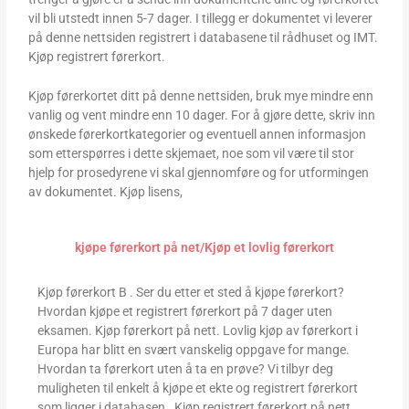
vil bli utstedt innen 5-7 dager. I tillegg er dokumentet vi leverer
på denne nettsiden registrert i databasene til rådhuset og IMT.
Kjøp registrert førerkort.
Kjøp førerkortet ditt på denne nettsiden, bruk mye mindre enn
vanlig og vent mindre enn 10 dager. For å gjøre dette, skriv inn
ønskede førerkortkategorier og eventuell annen informasjon
som etterspørres i dette skjemaet, noe som vil være til stor
hjelp for prosedyrene vi skal gjennomføre og for utformingen
av dokumentet. Kjøp lisens,
kjøpe førerkort på net/Kjøp et lovlig førerkort
Kjøp førerkort B . Ser du etter et sted å kjøpe førerkort?
Hvordan kjøpe et registrert førerkort på 7 dager uten
eksamen. Kjøp førerkort på nett. Lovlig kjøp av førerkort i
Europa har blitt en svært vanskelig oppgave for mange.
Hvordan ta førerkort uten å ta en prøve? Vi tilbyr deg
muligheten til enkelt å kjøpe et ekte og registrert førerkort
som ligger i databasen . Kjøp registrert førerkort på nett.