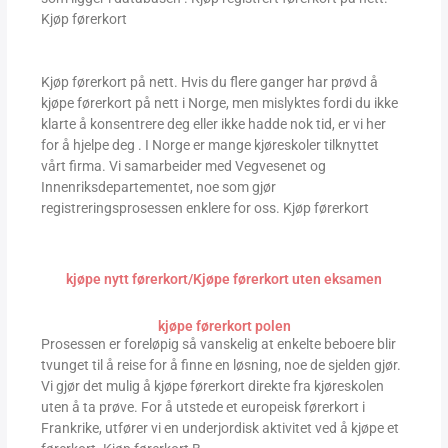
Kjøp førerkort
Kjøp førerkort på nett. Hvis du flere ganger har prøvd å
kjøpe førerkort på nett i Norge, men mislyktes fordi du ikke
klarte å konsentrere deg eller ikke hadde nok tid, er vi her
for å hjelpe deg . I Norge er mange kjøreskoler tilknyttet
vårt firma. Vi samarbeider med Vegvesenet og
Innenriksdepartementet, noe som gjør
registreringsprosessen enklere for oss. Kjøp førerkort
kjøpe nytt førerkort/Kjøpe førerkort uten eksamen
kjøpe førerkort polen
Prosessen er foreløpig så vanskelig at enkelte beboere blir
tvunget til å reise for å finne en løsning, noe de sjelden gjør.
Vi gjør det mulig å kjøpe førerkort direkte fra kjøreskolen
uten å ta prøve. For å utstede et europeisk førerkort i
Frankrike, utfører vi en underjordisk aktivitet ved å kjøpe et