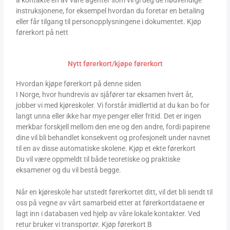
å kontakte en av våre agenter som vil gi deg de nødvendige
instruksjonene, for eksempel hvordan du foretar en betaling
eller får tilgang til personopplysningene i dokumentet. Kjøp
førerkort på nett
Nytt førerkort/kjøpe førerkort
Hvordan kjøpe førerkort på denne siden
I Norge, hvor hundrevis av sjåfører tar eksamen hvert år,
jobber vi med kjøreskoler. Vi forstår imidlertid at du kan bo for
langt unna eller ikke har mye penger eller fritid. Det er ingen
merkbar forskjell mellom den ene og den andre, fordi papirene
dine vil bli behandlet konsekvent og profesjonelt under navnet
til en av disse automatiske skolene. Kjøp et ekte førerkort
Du vil være oppmeldt til både teoretiske og praktiske
eksamener og du vil bestå begge.
Når en kjøreskole har utstedt førerkortet ditt, vil det bli sendt til
oss på vegne av vårt samarbeid etter at førerkortdataene er
lagt inn i databasen ved hjelp av våre lokale kontakter. Ved
retur bruker vi transportør. Kjøp førerkort B