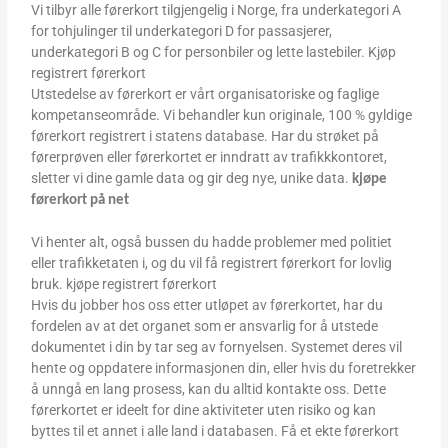
Vi tilbyr alle førerkort tilgjengelig i Norge, fra underkategori A
for tohjulinger til underkategori D for passasjerer,
underkategori B og C for personbiler og lette lastebiler. Kjøp
registrert førerkort
Utstedelse av førerkort er vårt organisatoriske og faglige
kompetanseområde. Vi behandler kun originale, 100 % gyldige
førerkort registrert i statens database. Har du strøket på
førerprøven eller førerkortet er inndratt av trafikkkontoret,
sletter vi dine gamle data og gir deg nye, unike data.
kjøpe
førerkort på net
Vi henter alt, også bussen du hadde problemer med politiet
eller trafikketaten i, og du vil få registrert førerkort for lovlig
bruk. kjøpe registrert førerkort
Hvis du jobber hos oss etter utløpet av førerkortet, har du
fordelen av at det organet som er ansvarlig for å utstede
dokumentet i din by tar seg av fornyelsen. Systemet deres vil
hente og oppdatere informasjonen din, eller hvis du foretrekker
å unngå en lang prosess, kan du alltid kontakte oss. Dette
førerkortet er ideelt for dine aktiviteter uten risiko og kan
byttes til et annet i alle land i databasen. Få et ekte førerkort