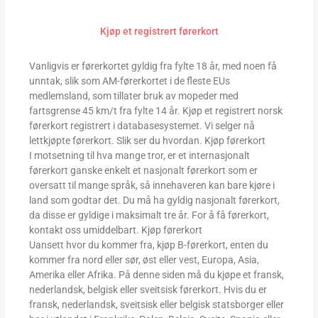
Kjøp et registrert førerkort
Vanligvis er førerkortet gyldig fra fylte 18 år, med noen få
unntak, slik som AM-førerkortet i de fleste EUs
medlemsland, som tillater bruk av mopeder med
fartsgrense 45 km/t fra fylte 14 år. Kjøp et registrert norsk
førerkort registrert i databasesystemet. Vi selger nå
lettkjøpte førerkort. Slik ser du hvordan. Kjøp førerkort
I motsetning til hva mange tror, ​​er et internasjonalt
førerkort ganske enkelt et nasjonalt førerkort som er
oversatt til mange språk, så innehaveren kan bare kjøre i
land som godtar det. Du må ha gyldig nasjonalt førerkort,
da disse er gyldige i maksimalt tre år. For å få førerkort,
kontakt oss umiddelbart. Kjøp førerkort
Uansett hvor du kommer fra, kjøp B-førerkort, enten du
kommer fra nord eller sør, øst eller vest, Europa, Asia,
Amerika eller Afrika. På denne siden må du kjøpe et fransk,
nederlandsk, belgisk eller sveitsisk førerkort. Hvis du er
fransk, nederlandsk, sveitsisk eller belgisk statsborger eller